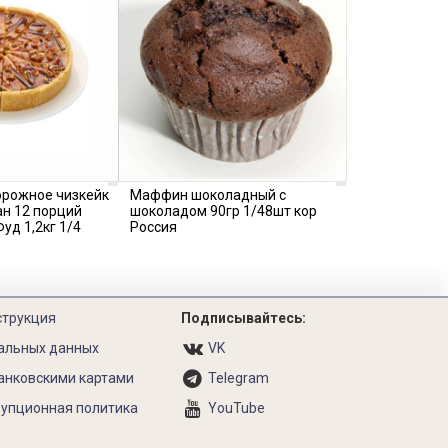
орожное чизкейк
Маффин шоколадный с
н 12 порций
шоколадом 90гр 1/48шт кор
уд 1,2кг 1/4
Россия
струкция
Подписывайтесь:
альных данных
VK
анковскими картами
Telegram
упционная политика
YouTube