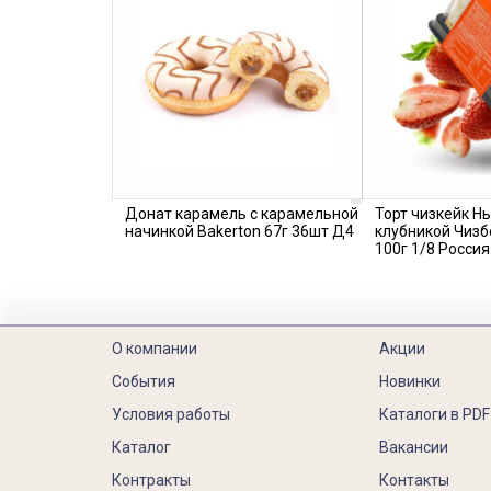
Донат карамель с карамельной
Торт чизкейк Нь
начинкой Bakerton 67г 36шт Д4
клубникой Чизб
100г 1/8 Россия
О компании
Акции
События
Новинки
Условия работы
Каталоги в PDF
Каталог
Вакансии
Контракты
Контакты