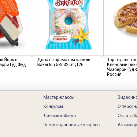
ю Йорк с
Донат с ароматом ванили
Торт суфле тв
ерри Гуд Фуд
Bakerton 58г 32шт Д26
Кленовый пека
Чизберри Гуд Ф
Россия
Мастер-классы
Видеоин
Конкурсы
О персон
Личный кабинет
Оплата б
Часто задаваемые вопросы
Антикорр