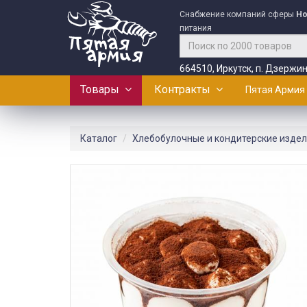
Снабжение компаний сферы
Ho
питания
664510, Иркутск, п. Дзержин
Товары
Контракты
Пятая Армия
Каталог
Хлебобулочные и кондитерские изде