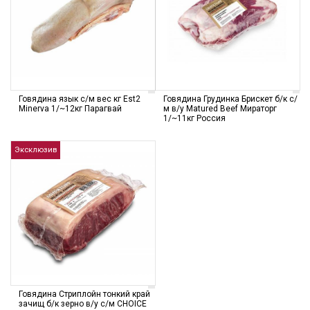
Говядина язык с/м вес кг Est2
Говядина Грудинка Брискет б/к с/
Minerva 1/~12кг Парагвай
м в/у Matured Beef Мираторг
1/~11кг Россия
Эксклюзив
Говядина Стриплойн тонкий край
зачищ б/к зерно в/у с/м CHOICE