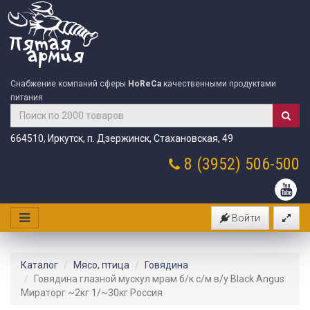
Снабжение компаний сферы
HoReCa
качественными продуктами
питания
664510, Иркутск, п. Дзержинск, Стахановская, 49
8 (3952)
506-500
Войти
Каталог
Мясо, птица
Говядина
Говядина глазной мускул мрам б/к с/м в/у Black Angus
Мираторг ~2кг 1/~30кг Россия