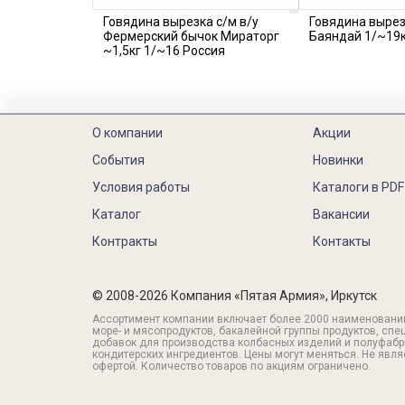
Говядина вырезка с/м в/у
Говядина вырез
Фермерский бычок Мираторг
Баяндай 1/~19к
~1,5кг 1/~16 Россия
О компании
Акции
События
Новинки
Условия работы
Каталоги в PDF
Каталог
Вакансии
Контракты
Контакты
© 2008-2026 Компания «Пятая Армия», Иркутск
Ассортимент компании включает более 2000 наименовани
море- и мясопродуктов, бакалейной группы продуктов, спе
добавок для производства колбасных изделий и полуфабр
кондитерских ингредиентов. Цены могут меняться. Не явл
офертой. Количество товаров по акциям ограничено.