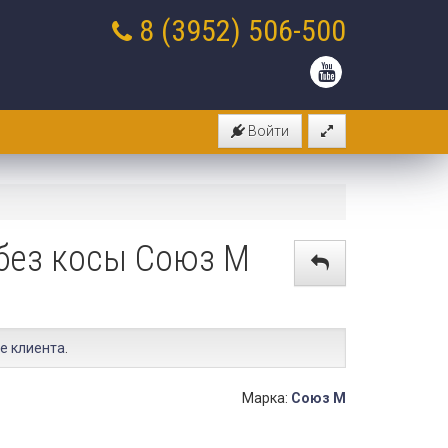
8 (3952)
506-500
Войти
 без косы Союз М
е клиента
.
Марка:
Союз М