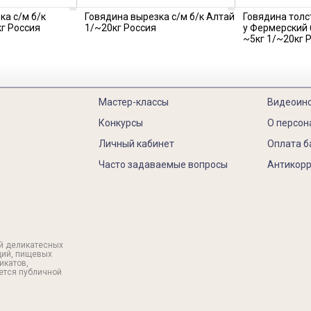
ка с/м б/к
Говядина вырезка с/м б/к Алтай
Говядина толс
г Россия
1/~20кг Россия
у Фермерский
~5кг 1/~20кг 
Мастер-классы
Видеоин
Конкурсы
О персон
Личный кабинет
Оплата б
Часто задаваемые вопросы
Антикорр
й деликатесных
ций, пищевых
икатов,
яется публичной