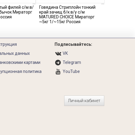
тый филей с/м в/
Говядина Стриплойн тонкий
 бычок Мираторг
край зачищ б/к в/у с/м
Россия
MATURED CHOICE Мираторг
~5кг 1/~15кг Россия
струкция
Подписывайтесь:
альных данных
VK
анковскими картами
Telegram
упционная политика
YouTube
Личный кабинет