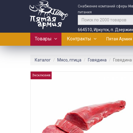
Снабжение компаний сферы
Ho
питания
664510, Иркутск, п. Дзержин
Товары
Контракты
Пятая Армия
Каталог
Мясо, птица
Говядина
Говядина 
Эксклюзив