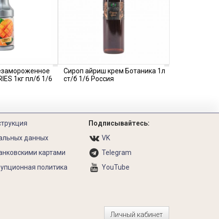
езамороженное
Сироп айриш крем Ботаника 1л
IES 1кг пл/б 1/6
ст/б 1/6 Россия
струкция
Подписывайтесь:
альных данных
VK
анковскими картами
Telegram
упционная политика
YouTube
Личный кабинет