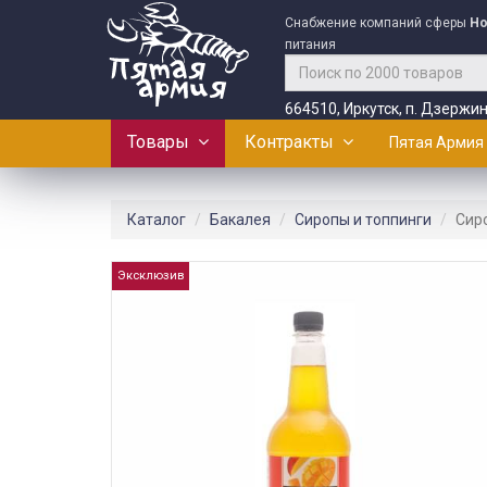
Снабжение компаний сферы
Ho
питания
664510, Иркутск, п. Дзержин
Товары
Контракты
Пятая Армия
Каталог
Бакалея
Сиропы и топпинги
Сир
Эксклюзив