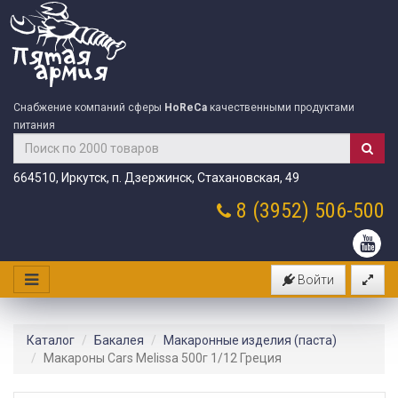
Снабжение компаний сферы
HoReCa
качественными продуктами
питания
664510, Иркутск, п. Дзержинск, Стахановская, 49
8 (3952)
506-500
Войти
Каталог
Бакалея
Макаронные изделия (паста)
Макароны Cars Melissa 500г 1/12 Греция