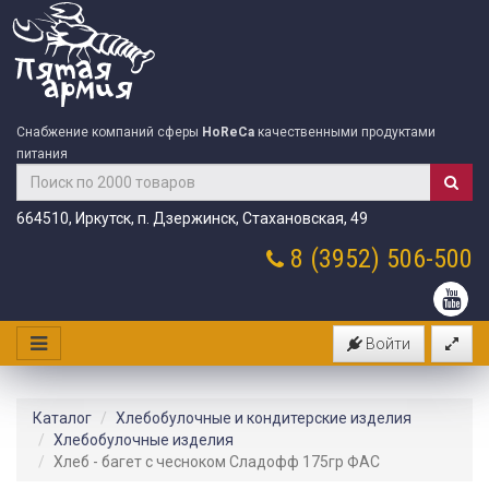
Снабжение компаний сферы
HoReCa
качественными продуктами
питания
664510, Иркутск, п. Дзержинск, Стахановская, 49
8 (3952)
506-500
Войти
Каталог
Хлебобулочные и кондитерские изделия
Хлебобулочные изделия
Хлеб - багет с чесноком Сладофф 175гр ФАС