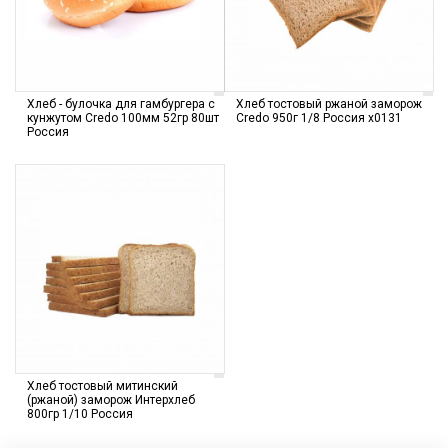
Хлеб - булочка для гамбургера с
Хлеб тостовый ржаной заморож
кунжутом Credo 100мм 52гр 80шт
Credo 950г 1/8 Россия х0131
Россия
Хлеб тостовый митинский
(ржаной) заморож Интерхлеб
800гр 1/10 Россия