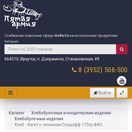
Снабжение компаний сферы
HoReCa
качественными продуктами
питания
664510, Иркутск, п. Дзержинск, Стахановская, 49
8 (3952)
506-500
Войти
Каталог
Хлебобулочные и кондитерские изделия
Хлебобулочные изделия
Хлеб - багет с чесноком Сладофф 175гр ФАС