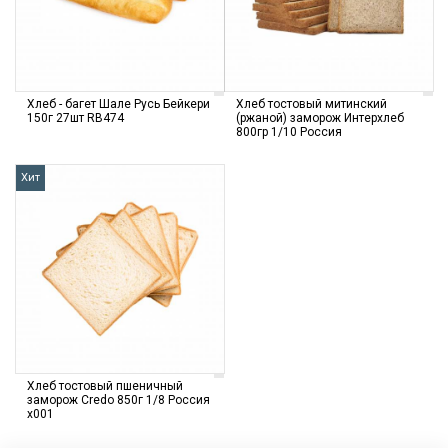
Хлеб - багет Шале Русь Бейкери
Хлеб тостовый митинский
150г 27шт RB474
(ржаной) заморож Интерхлеб
800гр 1/10 Россия
Хит
Хлеб тостовый пшеничный
заморож Credo 850г 1/8 Россия
х001