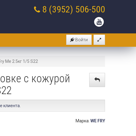
8 (3952)
506-500
Войти
y Me 2.5кг 1/5 S22
ровке с кожурой
S22
е клиента
.
Марка:
WE FRY