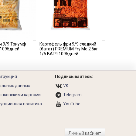
и 9/9 Триумф
Картофель фри 9/9 сладкий
6 1095дней
(батат) PREMIUM Fry Me 2.5кг
1/5 BAT9 1095дней
струкция
Подписывайтесь:
альных данных
VK
анковскими картами
Telegram
упционная политика
YouTube
Личный кабинет