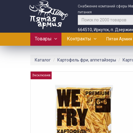
Снабжение компаний сферы
Ho
питания
664510, Иркутск, п. Дзержин
Товары
Контракты
Пятая Армия
Каталог
Картофель фри, аппетайзеры
Карт
Эксклюзив