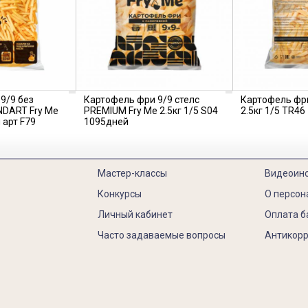
9/9 без
Картофель фри 9/9 стелс
Картофель фр
NDART Fry Me
PREMIUM Fry Me 2.5кг 1/5 S04
2.5кг 1/5 TR4
 арт F79
1095дней
Мастер-классы
Видеоин
Конкурсы
О персон
Личный кабинет
Оплата б
Часто задаваемые вопросы
Антикорр