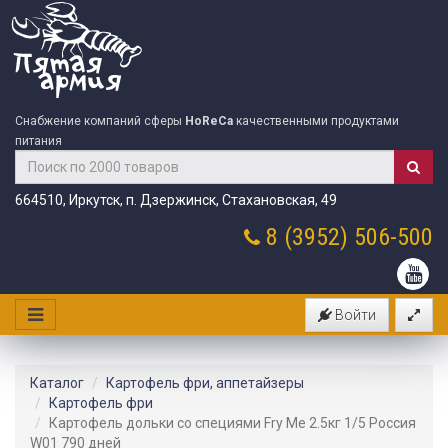
Снабжение компаний сферы
HoReCa
качественными продуктами
питания
664510, Иркутск, п. Дзержинск, Стахановская, 49
8 (3952)
506-500
Войти
Каталог
Картофель фри, аппетайзеры
Картофель фри
Картофель дольки со специями Fry Me 2.5кг 1/5 Россия
W01 790 дней