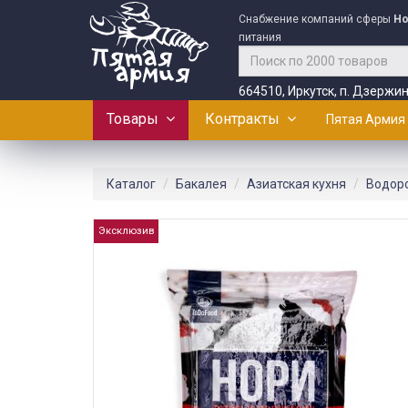
Снабжение компаний сферы
Ho
питания
664510, Иркутск, п. Дзержин
Товары
Контракты
Пятая Армия
Каталог
Бакалея
Азиатская кухня
Водоро
Эксклюзив