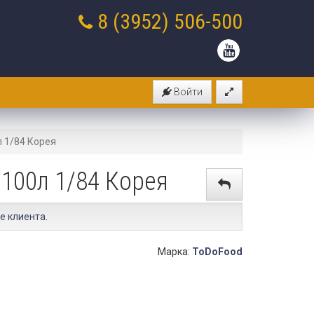
8 (3952)
506-500
Войти
 1/84 Корея
100л 1/84 Корея
е клиента
.
Марка:
ToDoFood