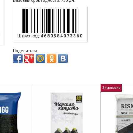
Базовый срок годности: 730 дн.
Штрих-код:
4680584073360
Поделиться:
Эксклюзив