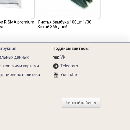
ри RISMA premium
Листья бамбука 100шт 1/30
ея
Китай 365 дней
струкция
Подписывайтесь:
альных данных
VK
анковскими картами
Telegram
упционная политика
YouTube
Личный кабинет