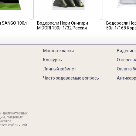
и SANGO 100л
Водоросли Нори Онигири
Водоросли Но
MIDORI 100л 1/32 Россия
50л 1/168 Кор
Мастер-классы
Видеоин
Конкурсы
О персон
Личный кабинет
Оплата б
Часто задаваемые вопросы
Антикорр
й деликатесных
ций, пищевых
икатов,
яется публичной