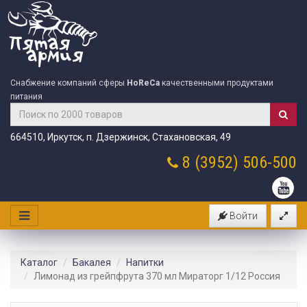
Снабжение компаний сферы
HoReCa
качественными продуктами
питания
664510, Иркутск, п. Дзержинск, Стахановская, 49
8 (3952)
506-500
Войти
Каталог
Бакалея
Напитки
Лимонад из грейпфрута 370 мл Мираторг 1/12 Россия