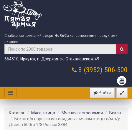
Снабжение компаний сферы
HoReCa
качественными продуктами
питания
664510, Иркутск, п. Дзержинск, Стахановская, 49
8 (3952)
506-500
Войти
Каталог
Мясо, птица
Мясная гастрономия
Бекон
Бекон в/к нарезка из говядины с мясом птицы с/м в/у
Дымов 500гр 1/8 Россия 3384