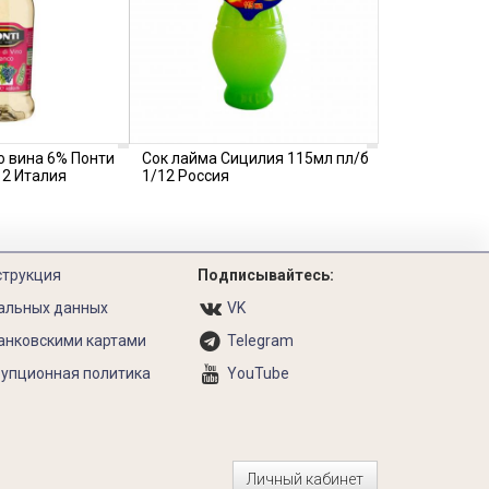
о вина 6% Понти
Сок лайма Сицилия 115мл пл/б
12 Италия
1/12 Россия
струкция
Подписывайтесь:
альных данных
VK
анковскими картами
Telegram
упционная политика
YouTube
Личный кабинет