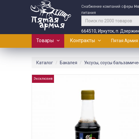
Снабжение компаний сферы
Ho
питания
664510, Иркутск, п. Дзержин
Товары
Контракты
Пятая Армия
Каталог
Бакалея
Уксусы, соусы бальзамиче
Эксклюзив