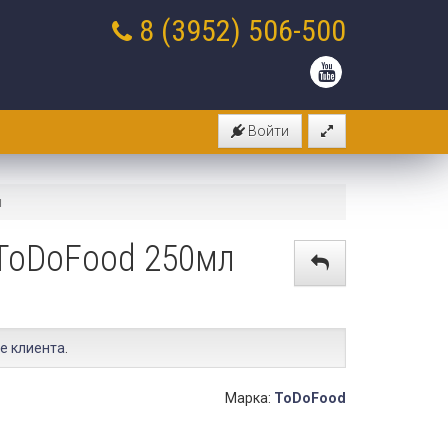
8 (3952)
506-500
Войти
я
ToDoFood 250мл
е клиента
.
Марка:
ToDoFood