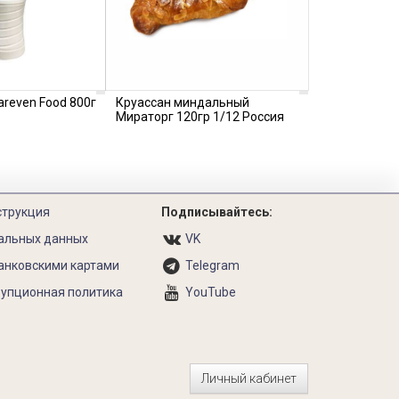
areven Food 800г
Круассан миндальный
Мираторг 120гр 1/12 Россия
струкция
Подписывайтесь:
альных данных
VK
анковскими картами
Telegram
упционная политика
YouTube
Личный кабинет