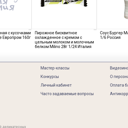
ная с кусочками
Пирожное бисквитное
Соус Бургер M
се Европром 160г
охлажденное с кремом с
1/6 Россия
цельным молоком и молочным
белком Milino 28г 1/24 Италия
Мастер-классы
Видеоин
Конкурсы
О персон
Личный кабинет
Оплата б
Часто задаваемые вопросы
Антикорр
й деликатесных