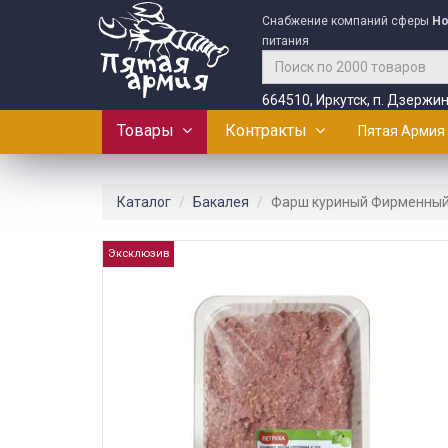
Снабжение компаний сферы
Ho
питания
664510, Иркутск, п. Дзержин
Товары
Контракты
Пятая Армия
Каталог
Бакалея
Фарш куриный Фирменный с
Эксклюзив