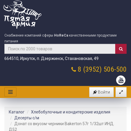
Снабжение компаний сферы
HoReCa
качественными продуктами
питания
664510, Иркутск, п. Дзержинск, Стахановская, 49
8 (3952)
506-500
Войти
Каталог
Хлебобулочные и кондитерские изделия
Десерты с/м
Донат со вкусом черники Bakerton 57г 1/32шт ИНД.
Д52