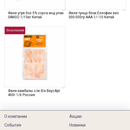
Филе угря 9oz 5% соуса инд упак
Филе тунца блок Еллофин вес
SANGO 1/10кг Китай
300-500гр ААА 1/~10 Китай
Эксклюзив
Филе камбалы с/м б/к ВкусАрт
400г 1/6 Россия
О компании
Акции
События
Новинки