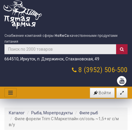
Снабжение компаний сферы
HoReCa
качественными продуктами
питания
664510, Иркутск, п. Дзержинск, Стахановская, 49
8 (3952)
506-500
Войти
Каталог
Рыба, Морепродукты
Филе рыб
Филе форели Trim С Маркетлайн сл/соль ~1,5+ кг с/м
в/у