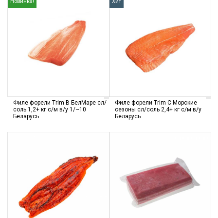
Новинка!
Хит
Филе форели Trim В БелМаре cл/
Филе форели Trim С Морские
соль 1,2+ кг с/м в/у 1/~10
сезоны cл/соль 2,4+ кг с/м в/у
Беларусь
Беларусь