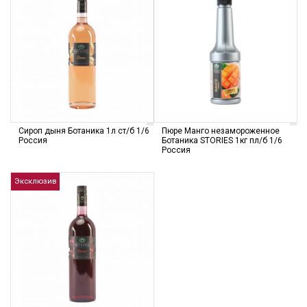
Сироп дыня Ботаника 1л ст/б 1/6
Пюре Манго незамороженное
Россия
Ботаника STORIES 1кг пл/б 1/6
Россия
Эксклюзив