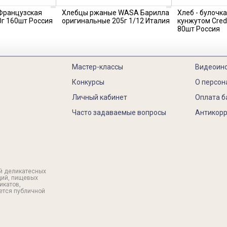
 Французская
Хлебцы ржаные WASA Барилла
Хлеб - булочка
0г 160шт Россия
оригинальные 205г 1/12 Италия
кунжутом Cred
80шт Россия
Мастер-классы
Видеоин
Конкурсы
О персон
Личный кабинет
Оплата б
Часто задаваемые вопросы
Антикорр
й деликатесных
ций, пищевых
икатов,
яется публичной