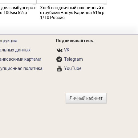
 для гамбургера с
Хлеб сэндвичный пшеничный с
o 100мм 52гр
отрубями Harrys Барилла 515гр
1/10 Россия
струкция
Подписывайтесь:
альных данных
VK
анковскими картами
Telegram
упционная политика
YouTube
Личный кабинет