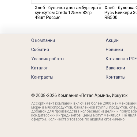
Хлеб - булочка для гамбургера с
Хлеб - булочка
кунжутом Credo 125мм 82гр
Русь Бейкери 3
48шт Россия
RB500
О компании
Акции
События
Новинки
Условия работы
Каталоги в PDF
Каталог
Вакансии
Контракты
Контакты
© 2008-2026 Компания «Пятая Армия», Иркутск
Ассортимент компании включает более 2000 наименовани
море- и мясопродуктов, бакалейной группы продуктов, спе
добавок для производства колбасных изделий и полуфабр
кондитерских ингредиентов. Цены могут меняться. Не явл
офертой. Количество товаров по акциям ограничено.