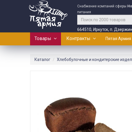
Снабжение компаний сферы
Ho
питания
664510, Иркутск, п. Дзержин
Товары
Контракты
Пятая Армия
Каталог
Хлебобулочные и кондитерские изде