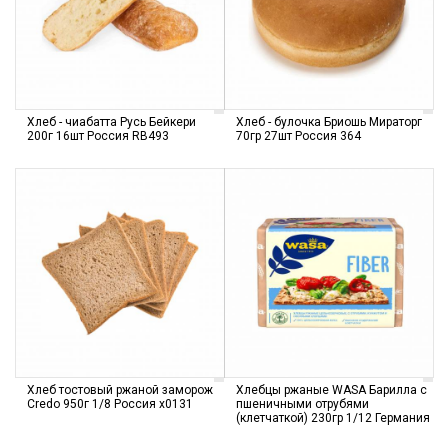
Хлеб - чиабатта Русь Бейкери
Хлеб - булочка Бриошь Мираторг
200г 16шт Россия RB493
70гр 27шт Россия 364
Хлеб тостовый ржаной заморож
Хлебцы ржаные WASA Барилла с
Credo 950г 1/8 Россия х0131
пшеничными отрубями
(клетчаткой) 230гр 1/12 Германия