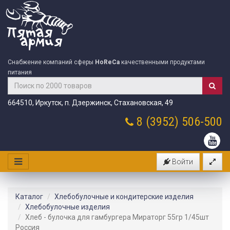
Снабжение компаний сферы
HoReCa
качественными продуктами
питания
664510, Иркутск, п. Дзержинск, Стахановская, 49
8 (3952)
506-500
Войти
Каталог
Хлебобулочные и кондитерские изделия
Хлебобулочные изделия
Хлеб - булочка для гамбургера Мираторг 55гр 1/45шт
Россия