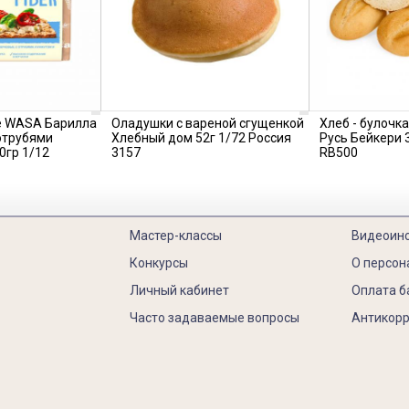
 WASA Барилла
Оладушки с вареной сгущенкой
Хлеб - булочк
отрубями
Хлебный дом 52г 1/72 Россия
Русь Бейкери 
0гр 1/12
3157
RB500
Мастер-классы
Видеоин
Конкурсы
О персон
Личный кабинет
Оплата б
Часто задаваемые вопросы
Антикорр