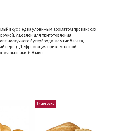
емый вкус с едва уловимым ароматом прованских
орочкой. Идеален для приготовления
епт нескучного бутерброда: ломтик багета,
кий перец. Дефростация при комнатной
ремя выпечки: 6-8 мин.
Эксклюзив