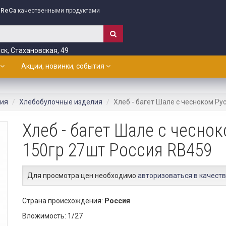
ReCa
качественными продуктами
ск, Стахановская, 49
Акции, новинки, события
лия
Хлебобулочные изделия
Хлеб - багет Шале с чесноком Ру
Хлеб - багет Шале с чесно
150гр 27шт Россия RB459
Для просмотра цен необходимо
авторизоваться в качеств
Страна происхождения:
Россия
Вложимость: 1/27