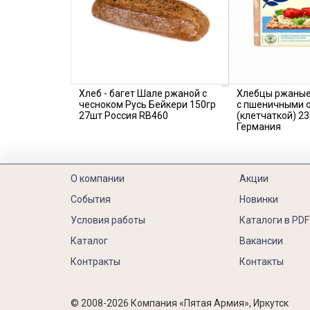
Хлеб - багет Шале ржаной с
Хлебцы ржаные
чесноком Русь Бейкери 150гр
с пшеничными 
27шт Россия RB460
(клетчаткой) 23
Германия
О компании
Акции
События
Новинки
Условия работы
Каталоги в PDF
Каталог
Вакансии
Контракты
Контакты
© 2008-2026 Компания «Пятая Армия», Иркутск