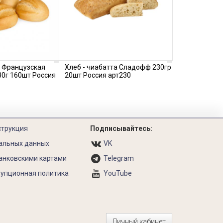
а Французская
Хлеб - чиабатта Сладофф 230гр
30г 160шт Россия
20шт Россия арт230
струкция
Подписывайтесь:
альных данных
VK
анковскими картами
Telegram
упционная политика
YouTube
Личный кабинет