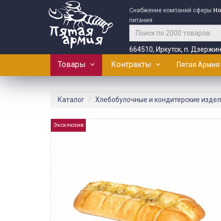
Снабжение компаний сферы
Ho
питания
664510, Иркутск, п. Дзержин
Товары
Контракты
Пятая Армия
Каталог
Хлебобулочные и кондитерские изде
Эксклюзив