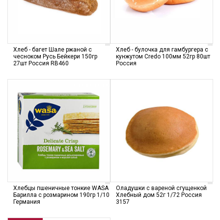
Хлеб - багет Шале ржаной с
Хлеб - булочка для гамбургера с
чесноком Русь Бейкери 150гр
кунжутом Credo 100мм 52гр 80шт
27шт Россия RB460
Россия
Хлебцы пшеничные тонкие WASA
Оладушки с вареной сгущенкой
Барилла с розмарином 190гр 1/10
Хлебный дом 52г 1/72 Россия
Германия
3157